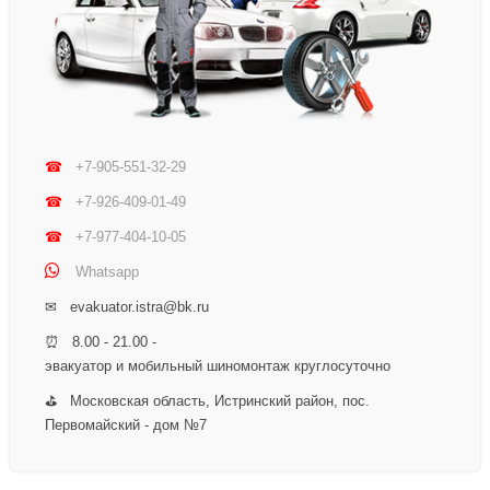
☎
+7-905-551-32-29
☎
+7-926-409-01-49
☎
+7-977-404-10-05
Whatsapp
✉ evakuator.istra@bk.ru
⏰ 8.00 - 21.00 -
эвакуатор и мобильный шиномонтаж круглосуточно
⛳ Московская область, Истринский район, пос.
Первомайский - дом №7