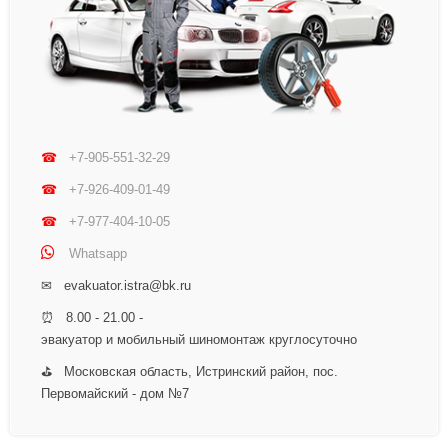
☎
+7-905-551-32-29
☎
+7-926-409-01-49
☎
+7-977-404-10-05
Whatsapp
✉ evakuator.istra@bk.ru
⏰ 8.00 - 21.00 -
эвакуатор и мобильный шиномонтаж круглосуточно
⛳ Московская область, Истринский район, пос.
Первомайский - дом №7