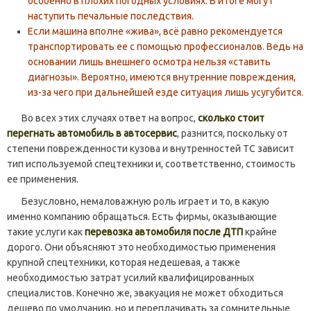
особенно в плохих погодных условиях. В итоге могут
наступить печальные последствия.
Если машина вполне «жива», всё равно рекомендуется
транспортировать ее с помощью профессионалов. Ведь на
основании лишь внешнего осмотра нельзя «ставить
диагнозы». Вероятно, имеются внутренние повреждения,
из-за чего при дальнейшей езде ситуация лишь усугубится.
Во всех этих случаях ответ на вопрос,
сколько стоит
перегнать автомобиль в автосервис
, разнится, поскольку от
степени поврежденности кузова и внутренностей ТС зависит
тип используемой спецтехники и, соответственно, стоимость
ее применения.
Безусловно, немаловажную роль играет и то, в какую
именно компанию обращаться. Есть фирмы, оказывающие
такие услуги как
перевозка автомобиля после ДТП
крайне
дорого. Они объясняют это необходимостью применения
крупной спецтехники, которая недешевая, а также
необходимостью затрат усилий квалифицированных
специалистов. Конечно же, эвакуация не может обходиться
дешево по умолчанию, но и переплачивать за сомнительные