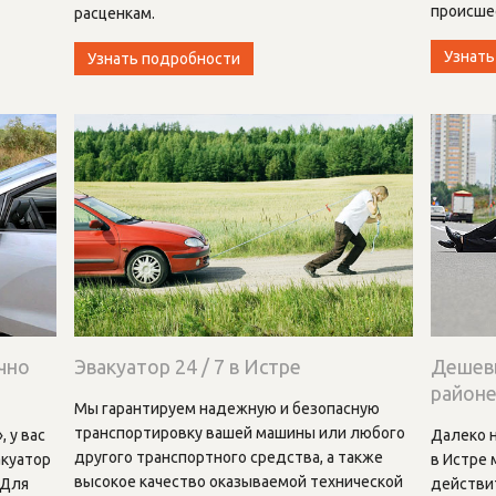
происше
расценкам.
Узнать
Узнать подробности
чно
Эвакуатор 24 / 7 в Истре
Дешевы
район
Мы гарантируем надежную и безопасную
транспортировку вашей машины или любого
 у вас
Далеко 
другого транспортного средства, а также
акуатор
в Истре
высокое качество оказываемой технической
 Для
действи