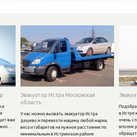
0р
Эвакуатор Истра Московская
Эвакуа
область
 и
Подобра
ле
в Истре 
У нас можно вызвать эвакуатор Истра
щит вам
очень сл
дешево и перевезти машину любой марки,
ужно
…
вполне р
веса и габаритов на нужное расстояние по
обращать
минимальным в Истринском районе