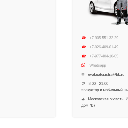
☎
+7-905-551-32-29
☎
+7-926-409-01-49
☎
+7-977-404-10-05
Whatsapp
✉ evakuator.istra@bk.ru
⏰ 8.00 - 21.00 -
эвакуатор и мобильный ш
⛳ Московская область, Ис
дом №7