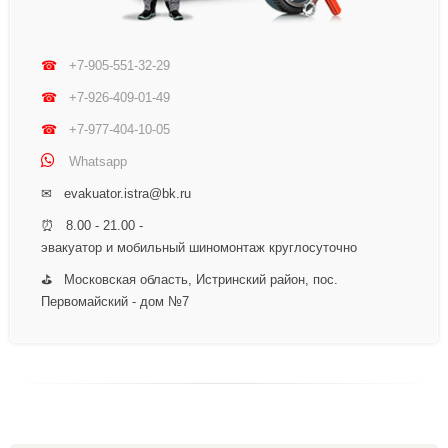
☎
+7-905-551-32-29
☎
+7-926-409-01-49
☎
+7-977-404-10-05
Whatsapp
✉ evakuator.istra@bk.ru
⏰ 8.00 - 21.00 -
эвакуатор и мобильный шиномонтаж круглосуточно
⛳ Московская область, Истринский район, пос.
Первомайский - дом №7