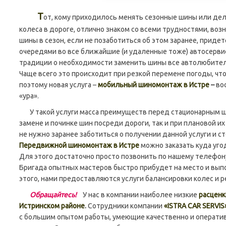
Т
от, кому приходилось менять сезонные шины или дел
колеса в дороге, отлично знаком со всеми трудностями, во
шины в сезон, если не позаботиться об этом заранее, приде
очередями во все ближайшие (и удаленные тоже) автосерви
традиции о необходимости заменить шины все автолюбител
Чаще всего это происходит при резкой перемене погоды, чт
поэтому новая услуга –
мобильный шиномонтаж в Истре
–
во
«ура».
У такой услуги масса преимуществ перед стационарным ш
замене и починке шин посреди дороги, так и при плановой их
не нужно заранее заботиться о получении данной услуги и с
Передвижной шиномонтаж в Истре
можно заказать куда уго
Для этого достаточно просто позвонить по нашему телефону 
Бригада опытных мастеров быстро прибудет на место и вы
этого, нами предоставляются услуги балансировки колес и р
Обращайтесь!
У нас в компании наиболее низкие
расценк
Истринском районе
.
Сотрудники компании
«ISTRA CAR SERVIS
с большим опытом работы, умеющие качественно и операти