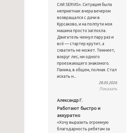
CAR SERVIS». Ситуация была
неприятная: вчера вечером
возвращался с дачи в
Курсаково, и на полпути моя
машина просто заглохла.
Двигатель чихнул пару раз и
всё — стартер крутит, а
схватить не может. Темнеет,
вокруг лес, ни одного
проезжающего знакомого.
Паника, в общем, полная. Стал
искать н...
28.05.2026
Показать
Александр Г.
Работают быстро и
аккуратно
«Хочу выразить огромную
благодарность ребятам за