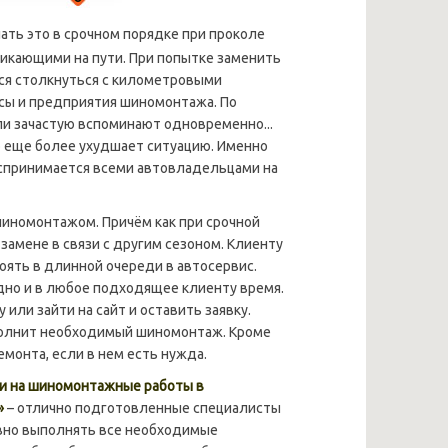
ать это в срочном порядке при проколе
зникающими на пути. При попытке заменить
тся столкнуться с километровыми
сы и предприятия шиномонтажа. По
и зачастую вспоминают одновременно...
о еще более ухудшает ситуацию. Именно
спринимается всеми автовладельцами на
иномонтажом. Причём как при срочной
 замене в связи с другим сезоном. Клиенту
тоять в длинной очереди в автосервис.
дно и в любое подходящее клиенту время.
или зайти на сайт и оставить заявку.
полнит необходимый шиномонтаж. Кроме
емонта, если в нем есть нужда.
и на
шиномонтажные работы в
»
– отлично подготовленные специалисты
вно выполнять все необходимые