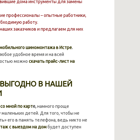
авившие дома инструменты для замены
щие профессионалы – опытные работники,
обходимую работу.
аших заказчиков и предлагаем для них
мобильного шиномонтажа в Истре
.
юбое удобное время и на всей
имостью можно
скачать прайс-лист на
 ВЫГОДНО В НАШЕЙ
И
о мной по карт
е,
намного проще
 маленьких детей. Для того, чтобы не
ь» его в память телефона, ведь никто не
таж с выездом на дом
будет доступен