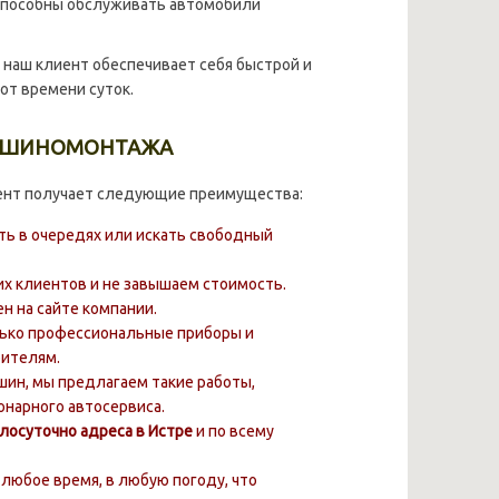
 способны обслуживать автомобили
,
наш клиент обеспечивает себя быстрой и
от времени суток.
О ШИНОМОНТАЖА
ент получает следующие преимущества:
ь в очередях или искать свободный
х клиентов и не завышаем стоимость.
н на сайте компании.
ько профессиональные приборы и
бителям.
шин, мы предлагаем такие работы,
онарного автосервиса.
лосуточно адреса в Истре
и по всему
любое время, в любую погоду, что