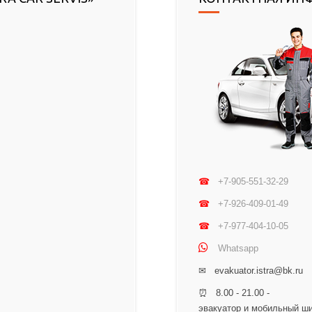
☎
+7-905-551-32-29
☎
+7-926-409-01-49
☎
+7-977-404-10-05
Whatsapp
✉ evakuator.istra@bk.ru
⏰ 8.00 - 21.00 -
эвакуатор и мобильный ш