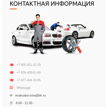
КОНТАКТНАЯ ИНФОРМАЦИЯ
☎
+7-905-551-32-29
☎
+7-926-409-01-49
☎
+7-977-404-10-05
Whatsapp
✉ evakuator.istra@bk.ru
⏰ 8.00 - 21.00 -