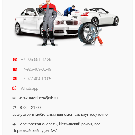
☎
+7-905-551-32-29
☎
+7-926-409-01-49
☎
+7-977-404-10-05
Whatsapp
✉ evakuator.istra@bk.ru
⏰ 8.00 - 21.00 -
эвакуатор и мобильный шиномонтаж круглосуточно
⛳ Московская область, Истринский район, пос.
Первомайский - дом №7