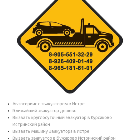
Автосервис с эвакуатором в Истре
Ближайший эвакуатор дешево
Вызвать круглосуточный эвакуатор в Курсаково
Истринский район
Вызвать Машину Эвакуатора в Истре
Вызвать эвакуатор в Бужарово Истринский район