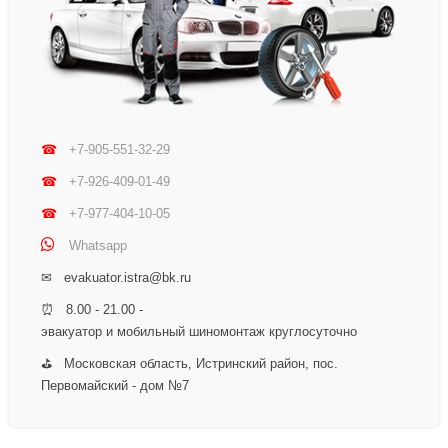
☎
+7-905-551-32-29
☎
+7-926-409-01-49
☎
+7-977-404-10-05
Whatsapp
✉ evakuator.istra@bk.ru
⏰ 8.00 - 21.00 -
эвакуатор и мобильный шиномонтаж круглосуточно
⛳ Московская область, Истринский район, пос.
Первомайский - дом №7