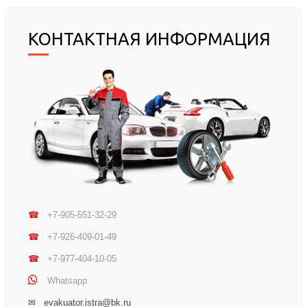
КОНТАКТНАЯ ИНФОРМАЦИЯ
☎
+7-905-551-32-29
☎
+7-926-409-01-49
☎
+7-977-404-10-05
Whatsapp
✉ evakuator.istra@bk.ru