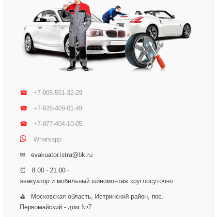
☎
+7-905-551-32-29
☎
+7-926-409-01-49
☎
+7-977-404-10-05
Whatsapp
✉ evakuator.istra@bk.ru
⏰ 8.00 - 21.00 -
эвакуатор и мобильный шиномонтаж круглосуточно
⛳ Московская область, Истринский район, пос.
Первомайский - дом №7