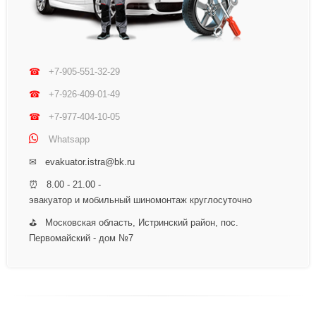
☎
+7-905-551-32-29
☎
+7-926-409-01-49
☎
+7-977-404-10-05
Whatsapp
✉ evakuator.istra@bk.ru
⏰ 8.00 - 21.00 -
эвакуатор и мобильный шиномонтаж круглосуточно
⛳ Московская область, Истринский район, пос.
Первомайский - дом №7