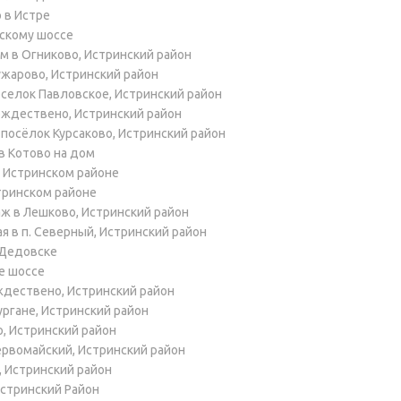
 в Истре
скому шоссе
 в Огниково, Истринский район
жарово, Истринский район
елок Павловское, Истринский район
ждествено, Истринский район
осёлок Курсаково, Истринский район
в Котово на дом
в Истринском районе
тринском районе
ж в Лешково, Истринский район
 в п. Северный, Истринский район
Дедовске
е шоссе
дествено, Истринский район
ргане, Истринский район
 Истринский район
рвомайский, Истринский район
 Истринский район
стринский Район