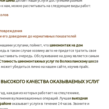
рной шины
делает наши услуги доступными разным
 к нам, можно рассчитывать на следующие виды работ:
колов
х повреждения
и его доведение до нормативных показателей
ашими услугами, поймет, что
шиномонтаж на дом
Ведь в таком случае хозяину авто не придется тратить свое
 выстаивать очередь. Обслуживание на дому является самым
Стоимость шиномонтажных услуг по Волоколамскому шосс
е
 может убедиться лично на нашем сайте, изучив прайс.
 ВЫСОКОГО КАЧЕСТВА ОКАЗЫВАЕМЫХ УСЛУГ
д, каждая из которых работает на спецтехнике,
нения вулканизационных операций. Лучшая
выездная
 районе
оказывает услуги в течение 24 часов. Звоните и