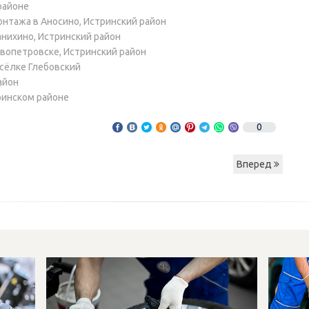
районе
нтажа в Аносино, Истринский район
нихино, Истринский район
вопетровске, Истринский район
сёлке Глебовский
айон
ринском районе
0
Вперед