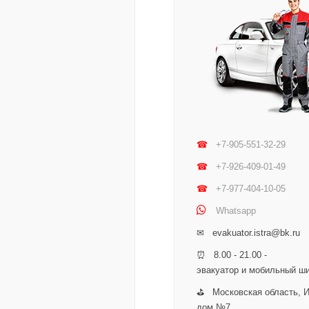
☎
+7-905-551-32-29
☎
+7-926-409-01-49
☎
+7-977-404-10-05
Whatsapp
✉ evakuator.istra@bk.ru
⏰ 8.00 - 21.00 -
эвакуатор и мобильный ш
⛳ Московская область, Ис
дом №7