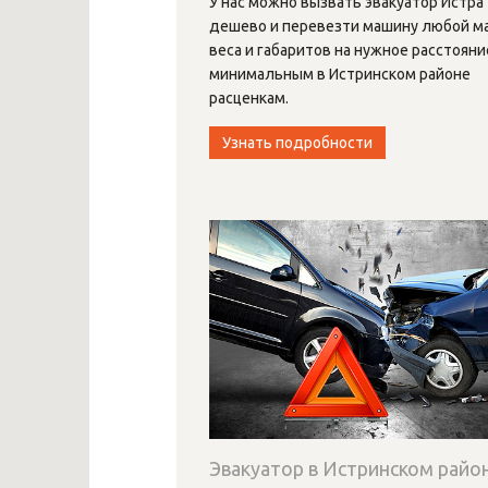
У нас можно вызвать эвакуатор Истра
дешево и перевезти машину любой ма
веса и габаритов на нужное расстояни
минимальным в Истринском районе
расценкам.
Узнать подробности
Эвакуатор в Истринском район