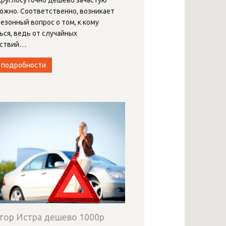
ожно. Соответственно, возникает
езонный вопрос о том, к кому
ся, ведь от случайных
ствий
…
 подробности
тор Истра дешево 1000р