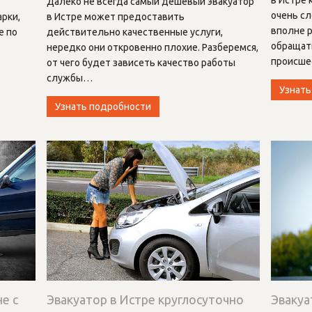
Далеко не всегда самый дешевый эвакуатор
очень сл
рки,
в Истре может предоставить
вполне р
е по
действительно качественные услуги,
обращать
нередко они откровенно плохие. Разберемся,
происше
от чего будет зависеть качество работы
службы
…
Узнать
Узнать подробности
е с
Эвакуатор в Истре круглосуточно
Эвакуа