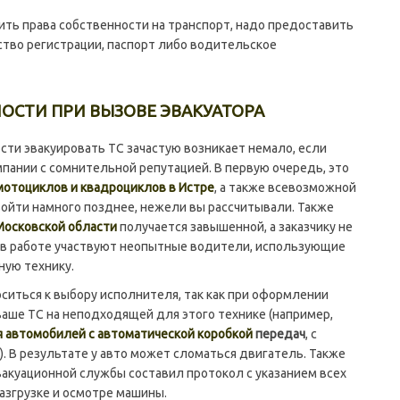
 права собственности на транспорт, надо предоставить
тво регистрации, паспорт либо водительское
ОСТИ ПРИ ВЫЗОВЕ ЭВАКУАТОРА
и эвакуировать ТС зачастую возникает немало, если
пании с сомнительной репутацией. В первую очередь, это
мотоциклов и квадроциклов в Истре
, а также всевозможной
зойти намного позднее, нежели вы рассчитывали. Также
 Московской области
получается завышенной, а заказчику не
а в работе участвуют неопытные водители, использующие
ную технику.
ться к выбору исполнителя, так как при оформлении
аше ТС на неподходящей для этого технике (например,
я автомобилей с автоматической коробкой
передач
, с
). В результате у авто может сломаться двигатель. Также
акуационной службы составил протокол с указанием всех
разгрузке и осмотре машины.