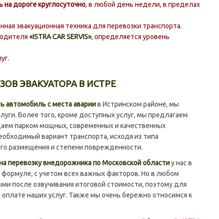
 на дороге круглосуточно
, в любой день недели, в пределах
ная эвакуационная техника для перевозки транспорта.
водителя
«
I
STRA CAR SERVIS»
, определяется уровень
уг.
ЗОВ ЭВАКУАТОРА В ИСТРЕ
ь автомобиль с места аварии
в Истринском районе, мы
луги. Более того, кроме доступных услуг, мы предлагаем
адаем парком мощных, современных и качественных
еобходимый вариант транспорта, исходя из типа
его размещения и степени поврежденности.
на перевозку внедорожника по Московской области
у нас в
формуле, с учетом всех важных факторов. Но в любом
ыми после озвучивания итоговой стоимости, поэтому для
 оплате наших услуг. Также мы очень бережно относимся к