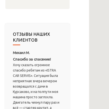
ОТЗЫВЫ НАШИХ
КЛИЕНТОВ
Михаил М.
Спасибо за спасение!
Хочу сказать огромное
спасибо ребятам из «ISTRA
CAR SERVIS». Ситуация была
неприятная: вчера вечером
возвращался с дачи в
Курсаково, и на полпути моя
машина просто заглохла.
Двигатель чихнул пару раз и
всё — стартер крутит, а