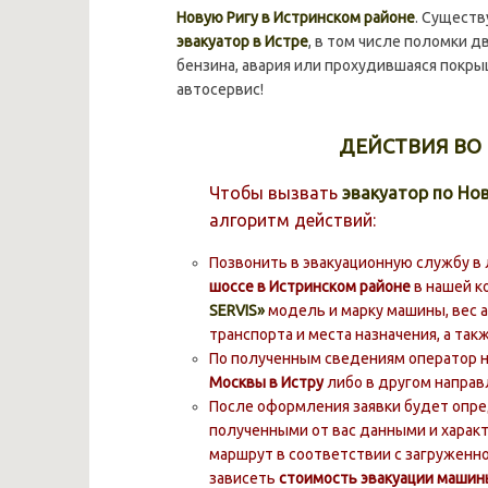
Новую Ригу в Истринском районе
. Существ
эвакуатор в Истре
, в том числе поломки д
бензина, авария или прохудившаяся покр
автосервис!
ДЕЙСТВИЯ ВО 
Чтобы вызвать
эвакуатор по Но
алгоритм действий:
Позвонить в эвакуационную службу в 
шоссе в Истринском районе
в нашей к
SERVIS»
модель и марку машины, вес а
транспорта и места назначения, а та
По полученным сведениям оператор 
Москвы в Истру
либо в другом направ
После оформления заявки будет опред
полученными от вас данными и харак
маршрут в соответствии с загруженно
зависеть
стоимость эвакуации машин