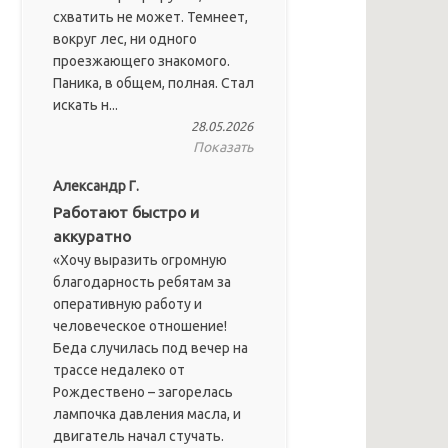
схватить не может. Темнеет,
вокруг лес, ни одного
проезжающего знакомого.
Паника, в общем, полная. Стал
искать н...
28.05.2026
Показать
Александр Г.
Работают быстро и
аккуратно
«Хочу выразить огромную
благодарность ребятам за
оперативную работу и
человеческое отношение!
Беда случилась под вечер на
трассе недалеко от
Рождествено – загорелась
лампочка давления масла, и
двигатель начал стучать.