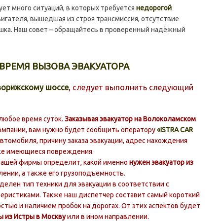
ует много ситуаций, в которых требуется
недорогой
вигателя, вышедшая из строя трансмиссия, отсутствие
ышка. Наш совет – обращайтесь в проверенный надёжный
ВРЕМЯ ВЫЗОВА ЭВАКУАТОРА
ворижскому шоссе
, следует выполнить следующий
любое время суток.
Заказывая эвакуатор на Волоколамском
омпании, вам нужно будет сообщить оператору
«ISTRA CAR
втомобиля, причину заказа эвакуации, адрес нахождения
кже имеющиеся повреждения.
нашей фирмы определит, какой именно
нужен эвакуатор из
лении, а также его грузоподъемность.
елен тип техники для эвакуации в соответствии с
теристиками. Также наш диспетчер составит самый короткий
стью и наличием пробок на дорогах. От этих аспектов будет
ы из Истры в Москву
или в ином направлении.