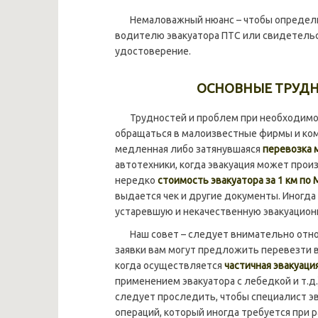
Немаловажный нюанс – чтобы определить
водителю эвакуатора ПТС или свидетельс
удостоверение.
ОСНОВНЫЕ ТРУДН
Трудностей и проблем при необходимост
обращаться в малоизвестные фирмы и ком
медленная либо затянувшаяся
перевозка 
автотехники, когда эвакуация может прои
нередко
стоимость эвакуатора за 1 км по
выдается чек и другие документы. Иногд
устаревшую и некачественную эвакуацион
Наш совет – следует внимательно относи
заявки вам могут предложить перевезти в
когда осуществляется
частичная эвакуаци
применением эвакуатора с лебедкой и т.д.
следует проследить, чтобы специалист эв
операций, который иногда требуется при 