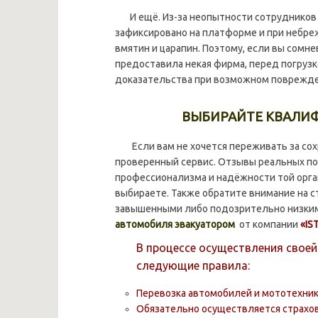
И ещё. Из-за неопытности сотрудников 
зафиксировано на платформе и при небре
вмятин и царапин. Поэтому, если вы сомн
предоставила некая фирма, перед погруз
доказательства при возможном поврежде
ВЫБИРАЙТЕ КВАЛИ
Если вам не хочется переживать за сохр
проверенный сервис. Отзывы реальных п
профессионализма и надёжности той орга
выбираете. Также обратите внимание на 
завышенными либо подозрительно низким
автомобиля эвакуатором
от компании
«IS
В процессе осуществления свое
следующие правила:
Перевозка автомобилей и мототехник
Обязательно осуществляется страхов