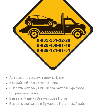
Автосервис с эвакуатором в Истре
Ближайший эвакуатор дешево
Вызвать круглосуточный эвакуатор в Курсаково
Истринский район
Вызвать Машину Эвакуатора в Истре
Вызвать эвакуатор в Бужарово Истринский район