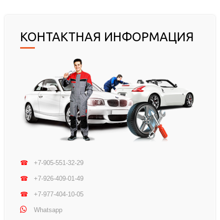
КОНТАКТНАЯ ИНФОРМАЦИЯ
☎
+7-905-551-32-29
☎
+7-926-409-01-49
☎
+7-977-404-10-05
Whatsapp