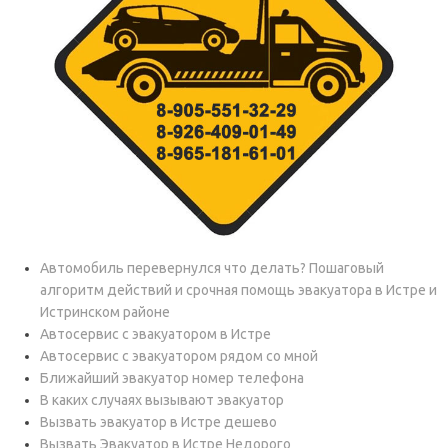
Автомобиль перевернулся что делать? Пошаговый
алгоритм действий и срочная помощь эвакуатора в Истре и
Истринском районе
Автосервис с эвакуатором в Истре
Автосервис с эвакуатором рядом со мной
Ближайший эвакуатор номер телефона
В каких случаях вызывают эвакуатор
Вызвать эвакуатор в Истре дешево
Вызвать Эвакуатор в Истре Недорого