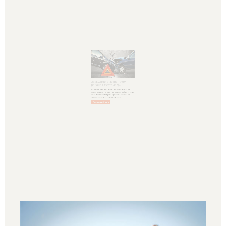
Эвакуатор в Истринском
районе с места аварии
Если водителю необходимо вызвать ближайший
эвакуатор на место аварии в Истре, потребуется всего
лишь несколько минут на оформление заявки. Но
нужно взвесить все возможные риски
…
Узнать подробности