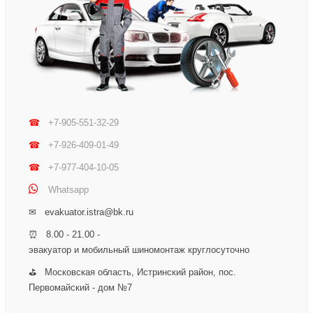
☎
+7-905-551-32-29
☎
+7-926-409-01-49
☎
+7-977-404-10-05
Whatsapp
✉ evakuator.istra@bk.ru
⏰ 8.00 - 21.00 -
эвакуатор и мобильный шиномонтаж круглосуточно
⛳ Московская область, Истринский район, пос.
Первомайский - дом №7