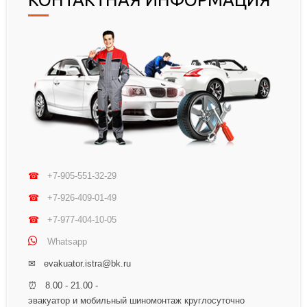
КОНТАКТНАЯ ИНФОРМАЦИЯ
☎
+7-905-551-32-29
☎
+7-926-409-01-49
☎
+7-977-404-10-05
Whatsapp
✉ evakuator.istra@bk.ru
⏰ 8.00 - 21.00 -
эвакуатор и мобильный шиномонтаж круглосуточно