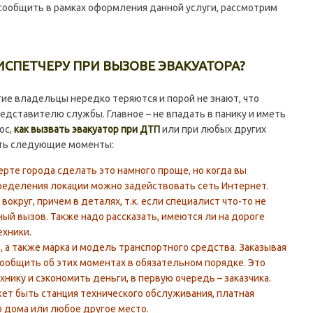
 сообщить в рамках оформления данной услуги, рассмотрим
ИСПЕТЧЕРУ ПРИ ВЫЗОВЕ ЭВАКУАТОРА?
е владельцы нередко теряются и порой не знают, что
дставителю службы. Главное – не впадать в панику и иметь
ос,
как вызвать эвакуатор при ДТП
или при любых других
сть следующие моменты:
черте города сделать это намного проще, но когда вы
пределения локации можно задействовать сеть Интернет.
вокруг, причем в деталях, т.к. если специалист что-то не
ный вызов. Также надо рассказать, имеются ли на дороге
хники.
, а также марка и модель транспортного средства. Заказывая
 сообщить об этих моментах в обязательном порядке. Это
нику и сэкономить деньги, в первую очередь – заказчика.
ет быть станция технического обслуживания, платная
о дома или любое другое место.