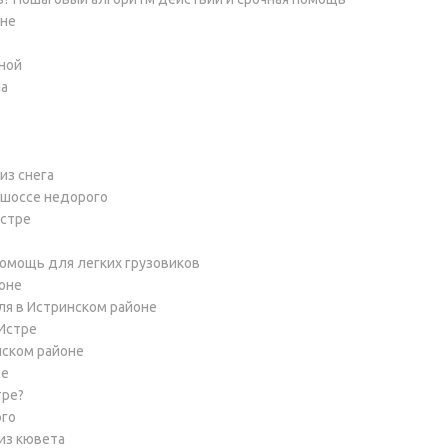
оне
мной
на
из снега
 шоссе недорого
Истре
помощь для легких грузовиков
оне
ля в Истринском районе
 Истре
нском районе
ре
тре?
ого
из кювета