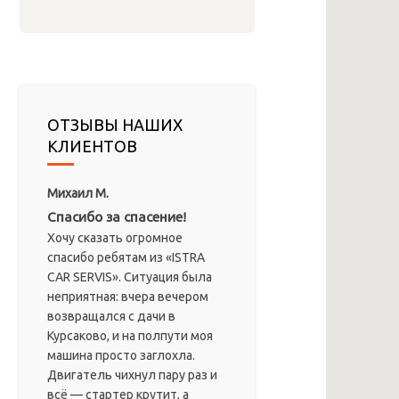
ОТЗЫВЫ НАШИХ
КЛИЕНТОВ
Михаил М.
Спасибо за спасение!
Хочу сказать огромное
спасибо ребятам из «ISTRA
CAR SERVIS». Ситуация была
неприятная: вчера вечером
возвращался с дачи в
Курсаково, и на полпути моя
машина просто заглохла.
Двигатель чихнул пару раз и
всё — стартер крутит, а