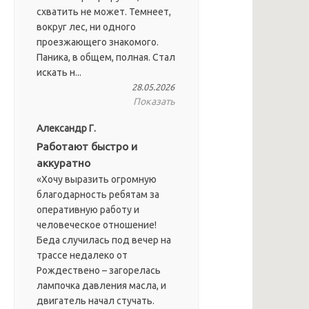
схватить не может. Темнеет,
вокруг лес, ни одного
проезжающего знакомого.
Паника, в общем, полная. Стал
искать н...
28.05.2026
Показать
Александр Г.
Работают быстро и
аккуратно
«Хочу выразить огромную
благодарность ребятам за
оперативную работу и
человеческое отношение!
Беда случилась под вечер на
трассе недалеко от
Рождествено – загорелась
лампочка давления масла, и
двигатель начал стучать.