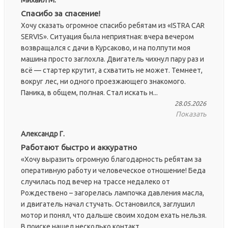
Михаил М.
Спасибо за спасение!
Хочу сказать огромное спасибо ребятам из «ISTRA CAR
SERVIS». Ситуация была неприятная: вчера вечером
возвращался с дачи в Курсаково, и на полпути моя
машина просто заглохла. Двигатель чихнул пару раз и
всё — стартер крутит, а схватить не может. Темнеет,
вокруг лес, ни одного проезжающего знакомого.
Паника, в общем, полная. Стал искать н...
28.05.2026
Показать
Александр Г.
Работают быстро и аккуратно
«Хочу выразить огромную благодарность ребятам за
оперативную работу и человеческое отношение! Беда
случилась под вечер на трассе недалеко от
Рождествено – загорелась лампочка давления масла,
и двигатель начал стучать. Остановился, заглушил
мотор и понял, что дальше своим ходом ехать нельзя.
В поиске нашел несколько контакт...