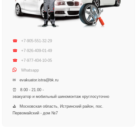
☎
+7-905-551-32-29
☎
+7-926-409-01-49
☎
+7-977-404-10-05
Whatsapp
✉ evakuator.istra@bk.ru
⏰ 8.00 - 21.00 -
эвакуатор и мобильный шиномонтаж круглосуточно
⛳ Московская область, Истринский район, пос.
Первомайский - дом №7