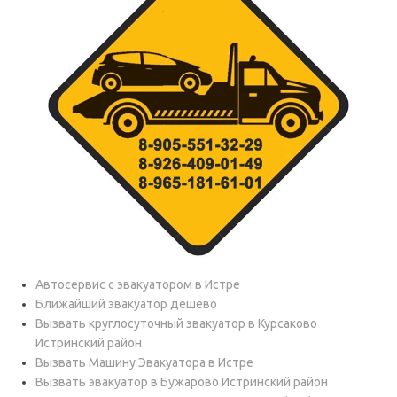
Автосервис с эвакуатором в Истре
Ближайший эвакуатор дешево
Вызвать круглосуточный эвакуатор в Курсаково
Истринский район
Вызвать Машину Эвакуатора в Истре
Вызвать эвакуатор в Бужарово Истринский район