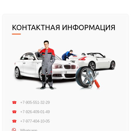
КОНТАКТНАЯ ИНФОРМАЦИЯ
☎
+7-905-551-32-29
☎
+7-926-409-01-49
☎
+7-977-404-10-05
Whatsapp