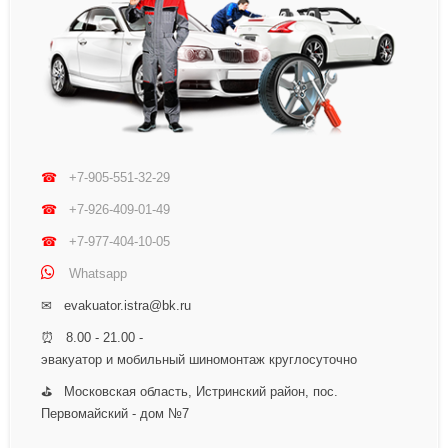
☎
+7-905-551-32-29
☎
+7-926-409-01-49
☎
+7-977-404-10-05
Whatsapp
✉ evakuator.istra@bk.ru
⏰ 8.00 - 21.00 -
эвакуатор и мобильный шиномонтаж круглосуточно
⛳ Московская область, Истринский район, пос.
Первомайский - дом №7