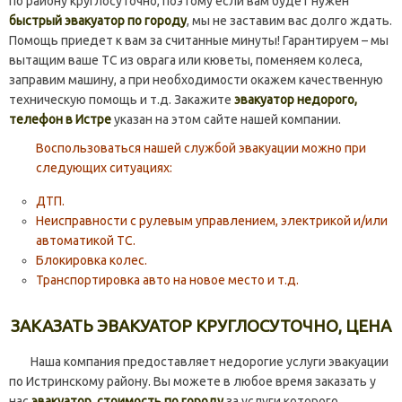
по району круглосуточно, поэтому если вам будет нужен
быстрый эвакуатор по городу
, мы не заставим вас долго ждать.
Помощь приедет к вам за считанные минуты! Гарантируем – мы
вытащим ваше ТС из оврага или кюветы, поменяем колеса,
заправим машину, а при необходимости окажем качественную
техническую помощь и т.д. Закажите
эвакуатор недорого,
телефон в Истре
указан на этом сайте нашей компании.
Воспользоваться нашей службой эвакуации можно при
следующих ситуациях:
ДТП.
Неисправности с рулевым управлением, электрикой и/или
автоматикой ТС.
Блокировка колес.
Транспортировка авто на новое место и т.д.
ЗАКАЗАТЬ ЭВАКУАТОР КРУГЛОСУТОЧНО, ЦЕНА
Наша компания предоставляет недорогие услуги эвакуации
по Истринскому району. Вы можете в любое время заказать у
нас
эвакуатор, стоимость по городу
за услуги которого