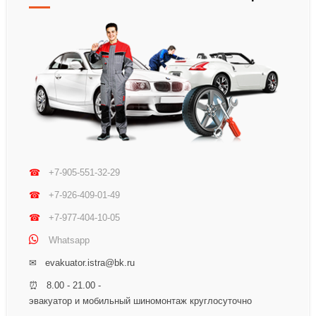
☎
+7-905-551-32-29
☎
+7-926-409-01-49
☎
+7-977-404-10-05
Whatsapp
✉ evakuator.istra@bk.ru
⏰ 8.00 - 21.00 -
эвакуатор и мобильный шиномонтаж круглосуточно