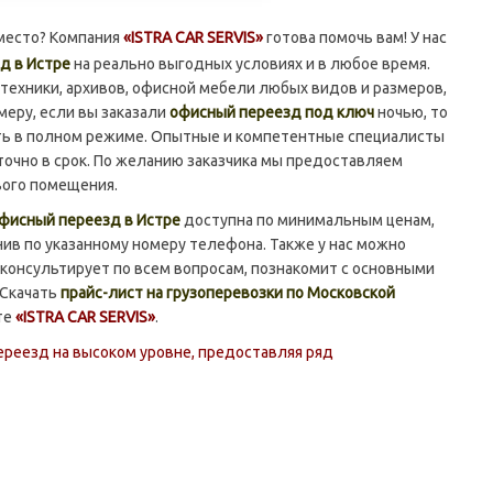
 место? Компания
«ISTRA CAR SERVIS»
готова помочь вам! У нас
д в Истре
на реально выгодных условиях и в любое время.
техники, архивов, офисной мебели любых видов и размеров,
меру, если вы заказали
офисный переезд под ключ
ночью, то
ть в полном режиме. Опытные и компетентные специалисты
точно в срок. По желанию заказчика мы предоставляем
вого помещения.
офисный переезд в Истре
доступна по минимальным ценам,
нив по указанному номеру телефона. Также у нас можно
консультирует по всем вопросам, познакомит с основными
 Скачать
прайс-лист на грузоперевозки по Московской
те
«ISTRA CAR SERVIS»
.
ереезд на высоком уровне, предоставляя ряд