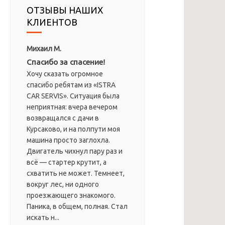
ОТЗЫВЫ НАШИХ
КЛИЕНТОВ
Михаил М.
Спасибо за спасение!
Хочу сказать огромное
спасибо ребятам из «ISTRA
CAR SERVIS». Ситуация была
неприятная: вчера вечером
возвращался с дачи в
Курсаково, и на полпути моя
машина просто заглохла.
Двигатель чихнул пару раз и
всё — стартер крутит, а
схватить не может. Темнеет,
вокруг лес, ни одного
проезжающего знакомого.
Паника, в общем, полная. Стал
искать н...