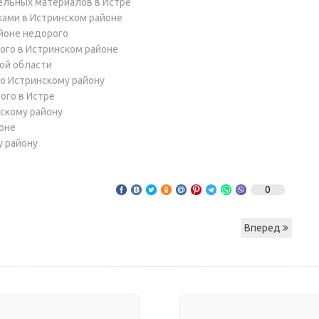
ельных материалов в Истре
иками в Истринском районе
йоне недорого
ого в Истринском районе
ой области
по Истринскому району
ого в Истре
нскому району
йоне
у району
0
Вперед