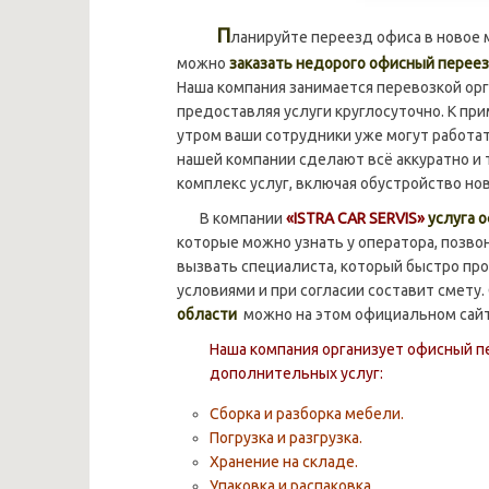
П
ланируйте переезд офиса в новое
можно
заказать недорого офисный переез
Наша компания занимается перевозкой орг
предоставляя услуги круглосуточно. К при
утром ваши сотрудники уже могут работа
нашей компании сделают всё аккуратно и 
комплекс услуг, включая обустройство но
В компании
«ISTRA CAR SERVIS»
услуга 
которые можно узнать у оператора, позво
вызвать специалиста, который быстро про
условиями и при согласии составит смету.
области
можно на этом официальном сай
Наша компания организует офисный п
дополнительных услуг:
Сборка и разборка мебели.
Погрузка и разгрузка.
Хранение на складе.
Упаковка и распаковка.