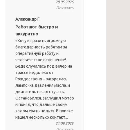
28.05.2026
Показать
Александр Г.
Работают быстро и
аккуратно
«Хочу выразить огромную
благодарность ребятам за
оперативную работу и
человеческое отношение!
Беда случилась под вечер на
трассе недалеко от
Рождествено – загорелась
лампочка давления масла, и
двигатель начал стучать.
Остановился, заглушил мотор
и понял, что дальше своим
ходом ехать нельзя. В поиске
нашел несколько контакт...
21.09.2025
Показать