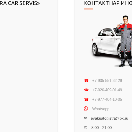
RA CAR SERVIS»
КОНТАКТНАЯ ИН
☎
+7-905-551-32-29
☎
+7-926-409-01-49
☎
+7-977-404-10-05
Whatsapp
✉ evakuator.istra@bk.ru
⏰ 8.00 - 21.00 -