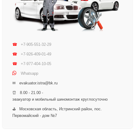
☎
+7-905-551-32-29
☎
+7-926-409-01-49
☎
+7-977-404-10-05
Whatsapp
✉ evakuator.istra@bk.ru
⏰ 8.00 - 21.00 -
эвакуатор и мобильный шиномонтаж круглосуточно
⛳ Московская область, Истринский район, пос.
Первомайский - дом №7