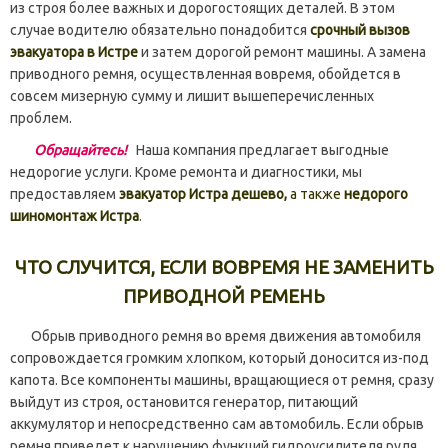
из строя более важных и дорогостоящих деталей. В этом
случае водителю обязательно понадобится
срочный вызов
эвакуатора в Истре
и затем дорогой ремонт машины. А замена
приводного ремня, осуществленная вовремя, обойдется в
совсем мизерную сумму и лишит вышеперечисленных
проблем.
Обращайтесь!
Наша компания предлагает выгодные
недорогие услуги. Кроме ремонта и диагностики, мы
предоставляем
эвакуатор Истра дешево,
а также
недорого
шиномонтаж Истра
.
ЧТО СЛУЧИТСЯ, ЕСЛИ ВОВРЕМЯ НЕ ЗАМЕНИТЬ
ПРИВОДНОЙ РЕМЕНЬ
Обрыв приводного ремня во время движения автомобиля
сопровождается громким хлопком, который доносится из-под
капота. Все компоненты машины, вращающиеся от ремня, сразу
выйдут из строя, остановится генератор, питающий
аккумулятор и непосредственно сам автомобиль. Если обрыв
ремня приведет к нарушению функций гидроусилителя руля,